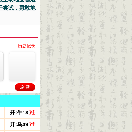
于尝试，勇敢地
开:牛18
准
开:马49
准