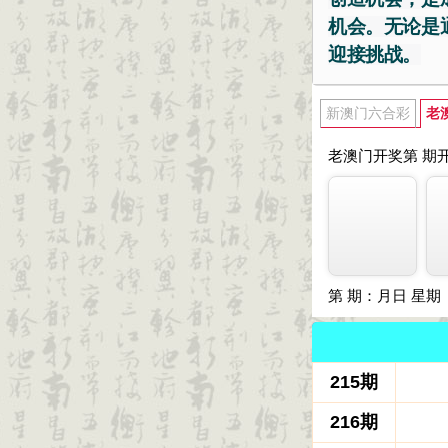
机会。无论是
迎接挑战。
215期
216期