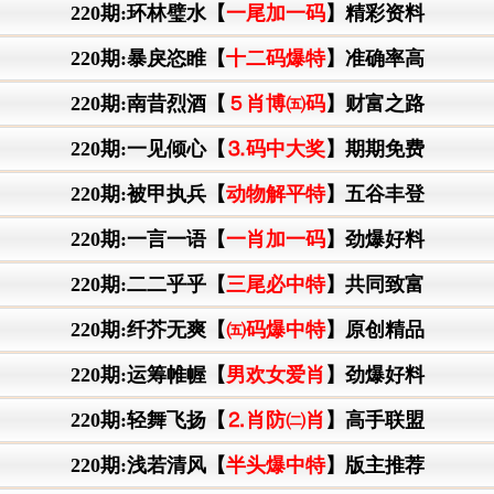
220期:环林璧水【
一尾加一码
】精彩资料
220期:暴戾恣睢【
十二码爆特
】准确率高
220期:南昔烈酒【
５肖博㈤码
】财富之路
220期:一见倾心【
⒊码中大奖
】期期免费
220期:被甲执兵【
动物解平特
】五谷丰登
220期:一言一语【
一肖加一码
】劲爆好料
220期:二二乎乎【
三尾必中特
】共同致富
220期:纤芥无爽【
㈤码爆中特
】原创精品
220期:运筹帷幄【
男欢女爱肖
】劲爆好料
220期:轻舞飞扬【
⒉肖防㈡肖
】高手联盟
220期:浅若清风【
半头爆中特
】版主推荐