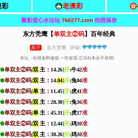
澳彩
老澳彩
聚彩堂心水论坛
766277.com
拍照保存
东方秃鹰【
单双主②码
】百年经典
高手
：东方秃鹰 评级:
本坛：杜绝改料做假.一经发现.立马封杀永不录用!
♚
单双主②码
[
双
主：14.26
]
开
:牛42
准
♚
单双主②码
[
双
主：14.
04
]
开
:兔04
准
♚
单双主②码
[
单
主：11.45
]
开
:虎41
准
♚
单双主②码
[
双
主：28.30
]
开
:兔16
准
♚
单双主②码
[
单
主：45.31
]
开
:虎17
准
♚
单双主②码
[
双
主：12.44
]
开
:鸡10
准
♚
单双主②码
[
双
主：38.26
]
开
:鸡10
准