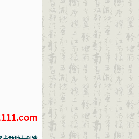
2111.com
极主动地去创造