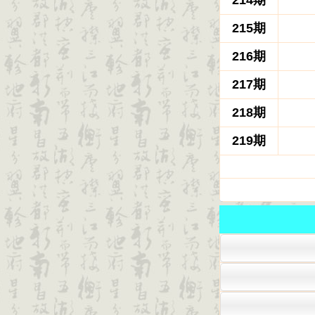
215期
216期
217期
218期
219期