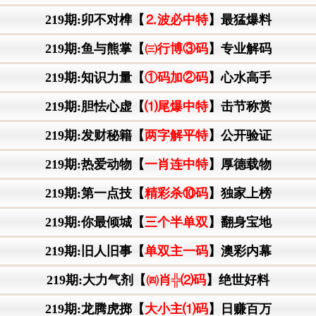
219期:卯不对榫【
⒉波必中特
】最猛爆料
219期:鱼与熊掌【
㈢行博③码
】专业解码
219期:知识力量【
①码加②码
】心水高手
219期:胆怯心虚【
⑴尾爆中特
】击节称赏
219期:发财秘籍【
两字解平特
】公开验证
219期:热爱动物【
一肖连中特
】厚德载物
219期:第一点技【
精彩杀⑩码
】独家上榜
219期:你最倾城【
三个半单双
】翻身宝地
219期:旧人旧事【
单双主一码
】澳彩内幕
219期:大力气剂【
㈣肖╬⑵码
】绝世好料
219期:龙腾虎掷【
大小主⑴码
】日赚百万