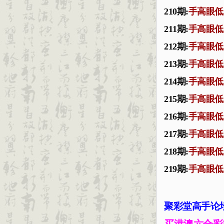
210期:
手高眼低
211期:
手高眼低
212期:
手高眼低
213期:
手高眼低
214期:
手高眼低
215期:
手高眼低
216期:
手高眼低
217期:
手高眼低
218期:
手高眼低
219期:
手高眼低
聚彩堂高手论
买港澳六合彩就