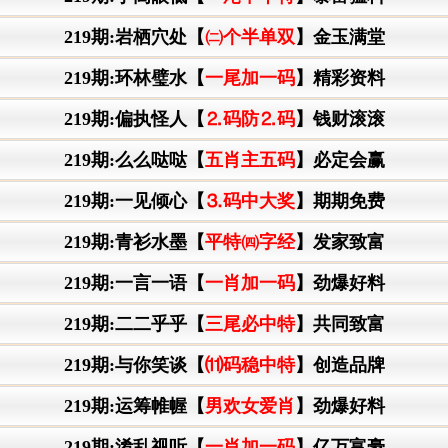
219期:岩栖穴处【
㈡个半单双
】金玉满堂
219期:环林璧水【
一尾加一码
】精彩资料
219期:偏执怪人【
⒉码防⒉码
】钱财滚滚
219期:么么哒哒【
五肖主五码
】必定会赢
219期:一见倾心【
⒊码中大奖
】期期免费
219期:青衫水墨【
平特㈣字经
】发家致富
219期:一言一语【
一肖加一码
】劲爆好料
219期:二二乎乎【
三尾必中特
】共同致富
219期:与你笑谈【
⑾码稳中特
】创造品牌
219期:运筹帷幄【
男欢女爱肖
】劲爆好料
219期:淆乱视听【
一肖加一码
】亿万富豪