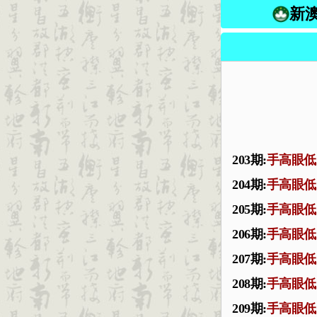
新
203期:
手高眼低
204期:
手高眼低
205期:
手高眼低
206期:
手高眼低
207期:
手高眼低
208期:
手高眼低
209期:
手高眼低